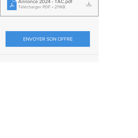
Annonce 2024 - TAC
.pdf
Télécharger PDF • 211KB
ENVOYER SON OFFRE
Commentaires
Rédigez un commentaire...