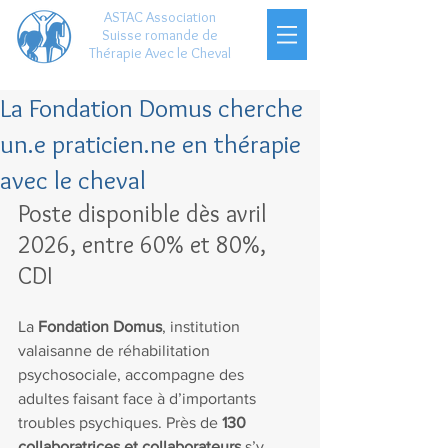
ASTAC Association
Suisse romande de
Thérapie Avec le Cheval
La Fondation Domus cherche
un.e praticien.ne en thérapie
avec le cheval
Poste disponible dès avril 
2026, entre 60% et 80%, 
CDI
La 
Fondation Domus
, institution 
valaisanne de réhabilitation 
psychosociale, accompagne des 
adultes faisant face à d’importants 
troubles psychiques. Près de 
130 
collaboratrices et collaborateurs 
s’y 