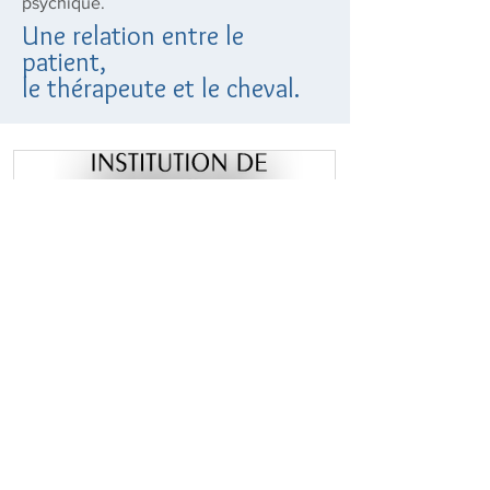
psychique.
Une relation entre le
patient,
le thérapeute et le cheval.
Art-thérapeute ou
Kaïros, cheval 
Éducateur·trice en hippothérapie
vendre
- Institution de Lavigny